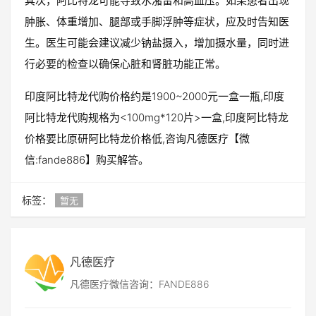
其次，阿比特龙可能导致水潴留和高血压。如果患者出现
肿胀、体重增加、腿部或手脚浮肿等症状，应及时告知医
生。医生可能会建议减少钠盐摄入，增加摄水量，同时进
行必要的检查以确保心脏和肾脏功能正常。
印度阿比特龙代购价格约是1900~2000元一盒一瓶,印度
阿比特龙代购规格为<100mg*120片>一盒,印度阿比特龙
价格要比原研阿比特龙价格低,咨询凡德医疗【微
信:fande886】购买解答。
标签：
暂无
凡德医疗
凡德医疗微信咨询：FANDE886